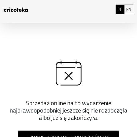
Przejdź do treści
: 0
Polski
Eng
PL
EN
Sprzedaż online na to wydarzenie
najprawdopodobniej jeszcze się nie rozpoczęła
albo już się zakończyła.