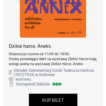
Dzikie harce. Aneks
Ekspozycja czynna od 11:00 do 19:00.
Osoby posiadające bilet na wystawę
Dzikie Harce
mają
wstęp wolny na wystawę
Dzikie Harce. Aneks.
Ośrodek Dokumentacji Sztuki Tadeusza Kantora
CRICOTEKA w Krakowie
wystawy
Dostępność biletów:
Duża dostępność biletów
KUP BILET