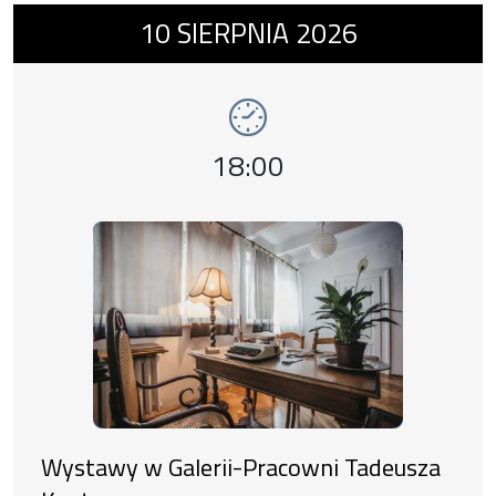
Wydarzenie numer 10: Wystawy w Galerii-P
10
SIERPNIA
2026
wystawy
Godzina wydarzenia,
18:00
Wystawy w Galerii-Pracowni Tadeusza