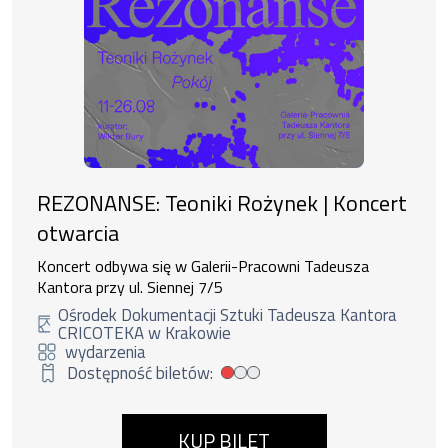
REZONANSE: Teoniki Rożynek | Koncert
otwarcia
Koncert odbywa się w Galerii-Pracowni Tadeusza
Kantora przy ul. Siennej 7/5
Ośrodek Dokumentacji Sztuki Tadeusza Kantora
CRICOTEKA w Krakowie
wydarzenia
Dostępność biletów:
Mała dostępność biletów
KUP BILET