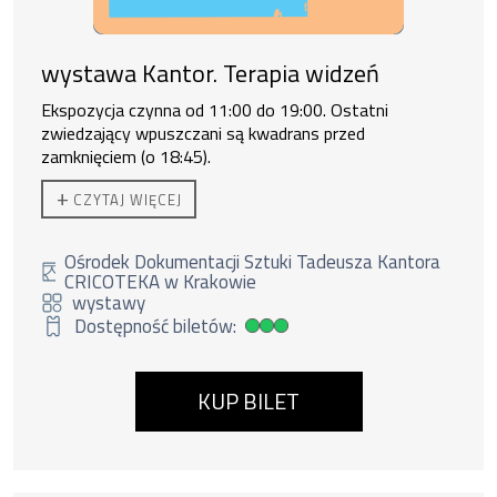
wystawa Kantor. Terapia widzeń
Ekspozycja czynna od 11:00 do 19:00. Ostatni
zwiedzający wpuszczani są kwadrans przed
zamknięciem (o 18:45).
Do zakupu biletu rodzinnego uprawnione są
2 osoby
+
CZYTAJ WIĘCEJ
dorosłe + 3 dzieci lub 1 os. dorosła + 4 dzieci.
Ośrodek Dokumentacji Sztuki Tadeusza Kantora
CRICOTEKA w Krakowie
wystawy
Dostępność biletów:
Duża dostępność biletów
KUP BILET