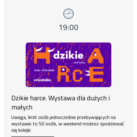
Wydarzenie numer 2: Dzikie harce. Wystawa 
wystawy
Godzina wydarzenia,
19:00
Dzikie harce. Wystawa dla dużych i
małych
Uwaga, limit osób jednocześnie przebywających na
wystawie to 50 osób, w weekend możesz spodziewać
się kolejki
Ekspozycja czynna od 11:00 do 19:00.