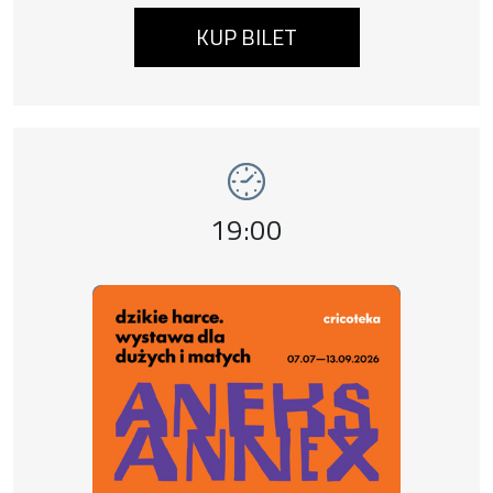
KUP BILET
Wydarzenie numer 9: Dzikie harce. Aneks , 
wystawy
Godzina wydarzenia,
19:00