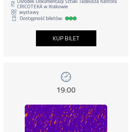
Ośrodek Dokumentacji Sztuki Tadeusza Kantora
CRICOTEKA w Krakowie
wystawy
Dostępność biletów:
Duża dostępność biletów
KUP BILET
Wydarzenie numer 8: wystawy Kantor. Terapi
wystawy
Godzina wydarzenia,
19:00