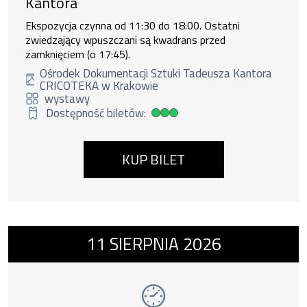
Kantora
Ekspozycja czynna od 11:30 do 18:00. Ostatni
zwiedzający wpuszczani są kwadrans przed
zamknięciem (o 17:45).
Ośrodek Dokumentacji Sztuki Tadeusza Kantora
CRICOTEKA w Krakowie
wystawy
Dostępność biletów:
Duża dostępność biletów
KUP BILET
Wydarzenie numer 11: Wystawy w Galerii-P
11
SIERPNIA
2026
wystawy