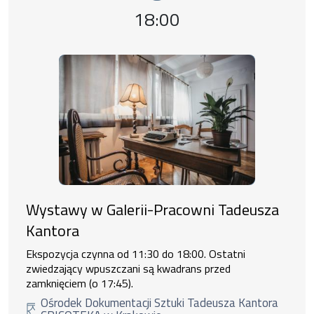
Godzina wydarzenia,
18:00
Wystawy w Galerii-Pracowni Tadeusza
Kantora
Ekspozycja czynna od 11:30 do 18:00. Ostatni
zwiedzający wpuszczani są kwadrans przed
zamknięciem (o 17:45).
Ośrodek Dokumentacji Sztuki Tadeusza Kantora