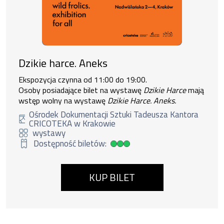
Dzikie harce. Aneks
Ekspozycja czynna od 11:00 do 19:00.
Osoby posiadające bilet na wystawę
Dzikie Harce
mają
wstęp wolny na wystawę
Dzikie Harce. Aneks.
Ośrodek Dokumentacji Sztuki Tadeusza Kantora
CRICOTEKA w Krakowie
wystawy
Dostępność biletów:
Duża dostępność biletów
KUP BILET