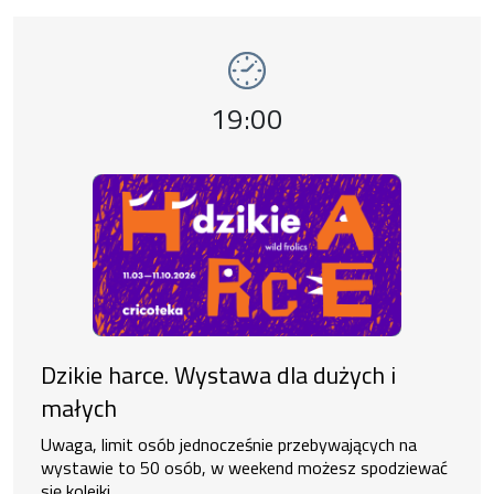
Wydarzenie numer 14: Dzikie harce. Wystawa
wystawy
Godzina wydarzenia,
19:00
Dzikie harce. Wystawa dla dużych i
małych
Uwaga, limit osób jednocześnie przebywających na
wystawie to 50 osób, w weekend możesz spodziewać
się kolejki