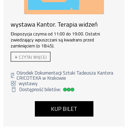
wystawa Kantor. Terapia widzeń
Ekspozycja czynna od 11:00 do 19:00. Ostatni
zwiedzający wpuszczani są kwadrans przed
zamknięciem (o 18:45).
Do zakupu biletu rodzinnego uprawnione są
2 osoby
+
CZYTAJ WIĘCEJ
dorosłe + 3 dzieci lub 1 os. dorosła + 4 dzieci.
Ośrodek Dokumentacji Sztuki Tadeusza Kantora
CRICOTEKA w Krakowie
wystawy
Dostępność biletów:
Duża dostępność biletów
KUP BILET