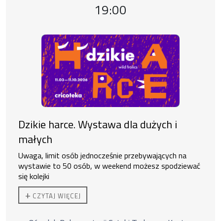
Godzina wydarzenia,
19:00
Dzikie harce. Wystawa dla dużych i
małych
Uwaga, limit osób jednocześnie przebywających na
wystawie to 50 osób, w weekend możesz spodziewać
się kolejki
Ekspozycja czynna od 11:00 do 19:00.
+
CZYTAJ WIĘCEJ
Do zakupu biletu rodzinnego uprawnione są
2 osoby
dorosłe + 3 dzieci lub 1 os. dorosła + 4 dzieci.
Duzi nie
zostawiają małych bez opieki.