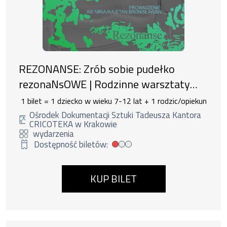
REZONANSE: Zrób sobie pudełko
rezonaNsOWE | Rodzinne warsztaty
konstruktorsko-dźwiękowe
1 bilet = 1 dziecko w wieku 7-12 lat + 1 rodzic/opiekun
Ośrodek Dokumentacji Sztuki Tadeusza Kantora
CRICOTEKA w Krakowie
wydarzenia
Dostępność biletów:
Mała dostępność biletów
KUP BILET
Wydarzenie numer 6: wystawa Kantor. Terap