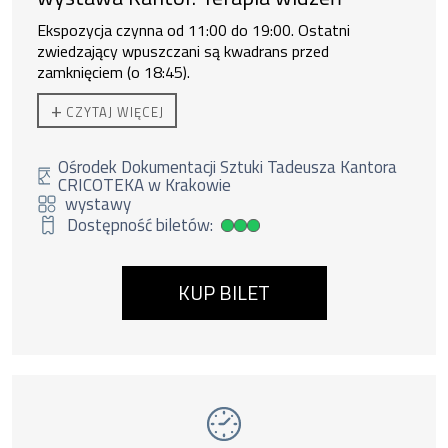
Ekspozycja czynna od 11:00 do 19:00. Ostatni
zwiedzający wpuszczani są kwadrans przed
zamknięciem (o 18:45).
Do zakupu biletu rodzinnego uprawnione są
2 osoby
+
CZYTAJ WIĘCEJ
dorosłe + 3 dzieci lub 1 os. dorosła + 4 dzieci.
Ośrodek Dokumentacji Sztuki Tadeusza Kantora
CRICOTEKA w Krakowie
wystawy
Dostępność biletów:
Duża dostępność biletów
KUP BILET
Wydarzenie numer 7: Dzikie harce. Wystawa 
wystawy