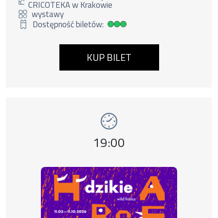
CRICOTEKA w Krakowie
wystawy
Dostępność biletów:
Duża dostępność biletów
KUP BILET
Wydarzenie numer 6: Dzikie harce. Wystawa 
wystawy
Godzina wydarzenia,
19:00