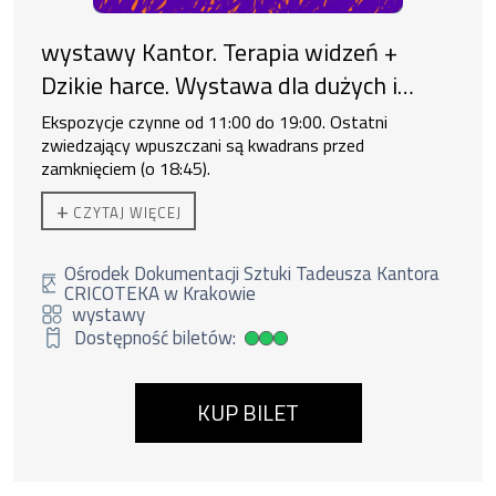
wystawy Kantor. Terapia widzeń +
Dzikie harce. Wystawa dla dużych i
małych
Ekspozycje czynne od 11:00 do 19:00. Ostatni
zwiedzający wpuszczani są kwadrans przed
zamknięciem (o 18:45).
+
CZYTAJ WIĘCEJ
Ośrodek Dokumentacji Sztuki Tadeusza Kantora
CRICOTEKA w Krakowie
wystawy
Dostępność biletów:
Duża dostępność biletów
KUP BILET