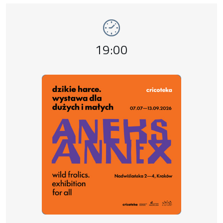
Wydarzenie numer 8: Dzikie harce. Aneks , 
wystawy
Godzina wydarzenia,
19:00