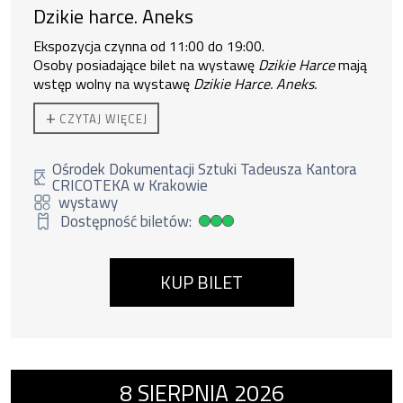
Dzikie harce. Aneks
Ekspozycja czynna od 11:00 do 19:00.
Osoby posiadające bilet na wystawę
Dzikie Harce
mają
wstęp wolny na wystawę
Dzikie Harce. Aneks.
+
CZYTAJ WIĘCEJ
Ośrodek Dokumentacji Sztuki Tadeusza Kantora
CRICOTEKA w Krakowie
wystawy
Dostępność biletów:
Duża dostępność biletów
KUP BILET
Wydarzenie numer 9: wystawa Kantor. Terap
8
SIERPNIA
2026