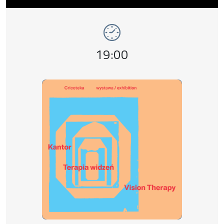
wystawy
Godzina wydarzenia,
19:00