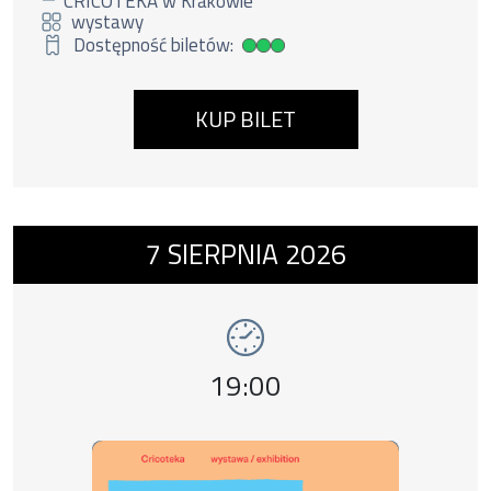
CRICOTEKA w Krakowie
wystawy
Dostępność biletów:
Duża dostępność biletów
KUP BILET
Wydarzenie numer 5: wystawa Kantor. Terap
7
SIERPNIA
2026
wystawy
Godzina wydarzenia,
19:00