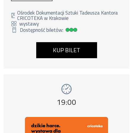
Ośrodek Dokumentacji Sztuki Tadeusza Kantora
CRICOTEKA w Krakowie
wystawy
Dostępność biletów:
Duża dostępność biletów
KUP BILET
Wydarzenie numer 4: Dzikie harce. Aneks , 
wystawy
Godzina wydarzenia,
19:00