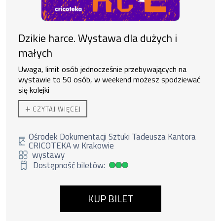
Dzikie harce. Wystawa dla dużych i
małych
Uwaga, limit osób jednocześnie przebywających na
wystawie to 50 osób, w weekend możesz spodziewać
się kolejki
Ekspozycja czynna od 11:00 do 19:00.
+
CZYTAJ WIĘCEJ
Do zakupu biletu rodzinnego uprawnione są
2 osoby
dorosłe + 3 dzieci lub 1 os. dorosła + 4 dzieci.
Duzi nie
zostawiają małych bez opieki.
Ośrodek Dokumentacji Sztuki Tadeusza Kantora
CRICOTEKA w Krakowie
wystawy
Dostępność biletów:
Duża dostępność biletów
KUP BILET