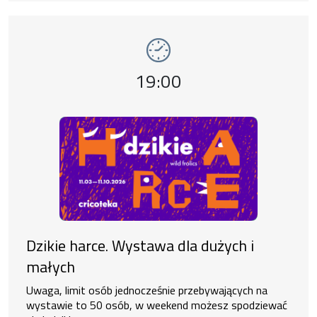
Wydarzenie numer 15: Dzikie harce. Wystawa
wystawy
Godzina wydarzenia,
19:00
Dzikie harce. Wystawa dla dużych i
małych
Uwaga, limit osób jednocześnie przebywających na
wystawie to 50 osób, w weekend możesz spodziewać