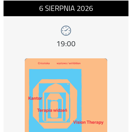
Wydarzenie numer 1: wystawa Kantor. Terap
6
SIERPNIA
2026
wystawy
Godzina wydarzenia,
19:00