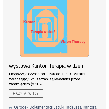
wystawa Kantor. Terapia widzeń
Ekspozycja czynna od 11:00 do 19:00. Ostatni
zwiedzający wpuszczani są kwadrans przed
zamknięciem (o 18:45).
Do zakupu biletu rodzinnego uprawnione są
2 osoby
+
CZYTAJ WIĘCEJ
dorosłe + 3 dzieci lub 1 os. dorosła + 4 dzieci.
Ośrodek Dokumentacji Sztuki Tadeusza Kantora