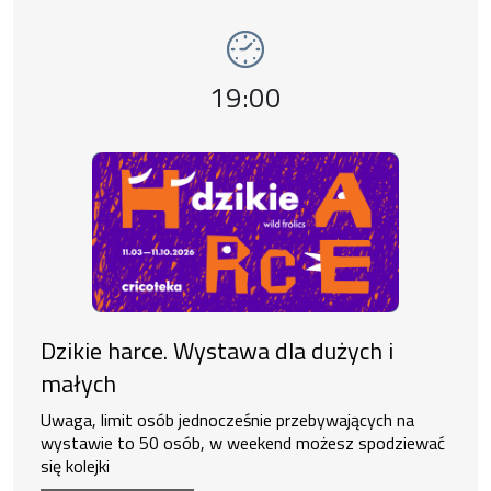
Wydarzenie numer 2: Dzikie harce. Wystawa 
wystawy
Godzina wydarzenia,
19:00
Dzikie harce. Wystawa dla dużych i
małych
Uwaga, limit osób jednocześnie przebywających na
wystawie to 50 osób, w weekend możesz spodziewać
się kolejki
Ekspozycja czynna od 11:00 do 19:00.