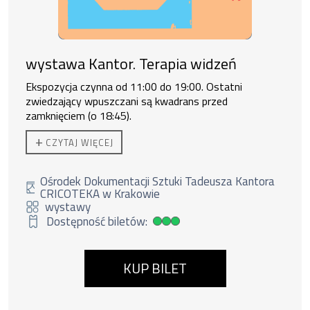
wystawa Kantor. Terapia widzeń
Ekspozycja czynna od 11:00 do 19:00. Ostatni
zwiedzający wpuszczani są kwadrans przed
zamknięciem (o 18:45).
Do zakupu biletu rodzinnego uprawnione są
2 osoby
+
CZYTAJ WIĘCEJ
dorosłe + 3 dzieci lub 1 os. dorosła + 4 dzieci.
Ośrodek Dokumentacji Sztuki Tadeusza Kantora
CRICOTEKA w Krakowie
wystawy
Dostępność biletów:
Duża dostępność biletów
KUP BILET