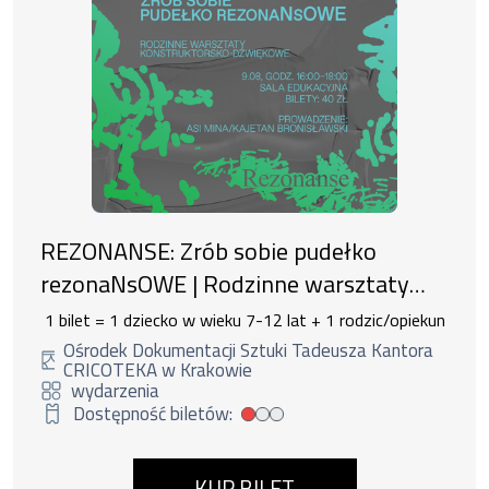
REZONANSE: Zrób sobie pudełko
rezonaNsOWE | Rodzinne warsztaty
konstruktorsko-dźwiękowe
1 bilet = 1 dziecko w wieku 7-12 lat + 1 rodzic/opiekun
Ośrodek Dokumentacji Sztuki Tadeusza Kantora
CRICOTEKA w Krakowie
wydarzenia
Dostępność biletów:
Mała dostępność biletów
KUP BILET