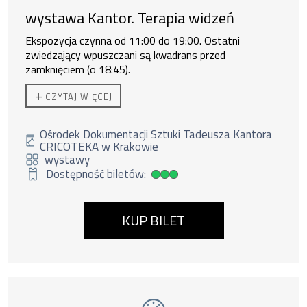
wystawa Kantor. Terapia widzeń
Ekspozycja czynna od 11:00 do 19:00. Ostatni
zwiedzający wpuszczani są kwadrans przed
zamknięciem (o 18:45).
Do zakupu biletu rodzinnego uprawnione są
2 osoby
+
CZYTAJ WIĘCEJ
dorosłe + 3 dzieci lub 1 os. dorosła + 4 dzieci.
Ośrodek Dokumentacji Sztuki Tadeusza Kantora
CRICOTEKA w Krakowie
wystawy
Dostępność biletów:
Duża dostępność biletów
KUP BILET
Wydarzenie numer 10: Dzikie harce. Wystawa
wystawy