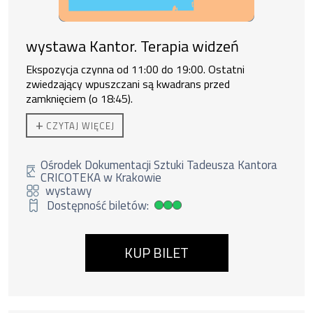
wystawa Kantor. Terapia widzeń
Ekspozycja czynna od 11:00 do 19:00. Ostatni
zwiedzający wpuszczani są kwadrans przed
zamknięciem (o 18:45).
Do zakupu biletu rodzinnego uprawnione są
2 osoby
+
CZYTAJ WIĘCEJ
dorosłe + 3 dzieci lub 1 os. dorosła + 4 dzieci.
Ośrodek Dokumentacji Sztuki Tadeusza Kantora
CRICOTEKA w Krakowie
wystawy
Dostępność biletów:
Duża dostępność biletów
KUP BILET