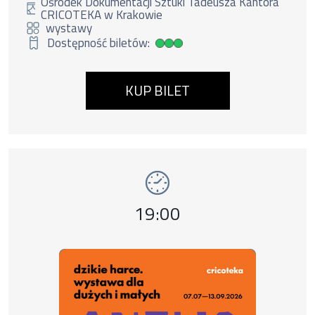
Ośrodek Dokumentacji Sztuki Tadeusza Kantora
CRICOTEKA w Krakowie
wystawy
Dostępność biletów:
Duża dostępność biletów
KUP BILET
Wydarzenie numer 12: Dzikie harce. Aneks ,
wystawy
Godzina wydarzenia,
19:00