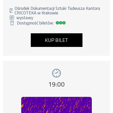
dorosłe + 3 dzieci lub 1 os. dorosła + 4 dzieci.
Duzi nie
zostawiają małych bez opieki.
Ośrodek Dokumentacji Sztuki Tadeusza Kantora
CRICOTEKA w Krakowie
wystawy
Dostępność biletów:
Duża dostępność biletów
KUP BILET
Wydarzenie numer 11: wystawy Kantor. Tera
wystawy
Godzina wydarzenia,
19:00