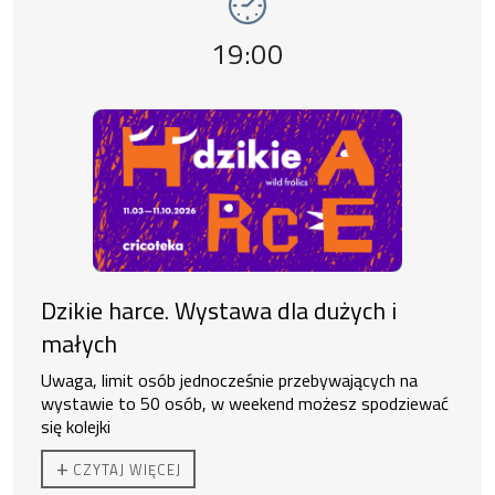
Godzina wydarzenia,
19:00
Dzikie harce. Wystawa dla dużych i
małych
Uwaga, limit osób jednocześnie przebywających na
wystawie to 50 osób, w weekend możesz spodziewać
się kolejki
Ekspozycja czynna od 11:00 do 19:00.
+
CZYTAJ WIĘCEJ
Do zakupu biletu rodzinnego uprawnione są
2 osoby