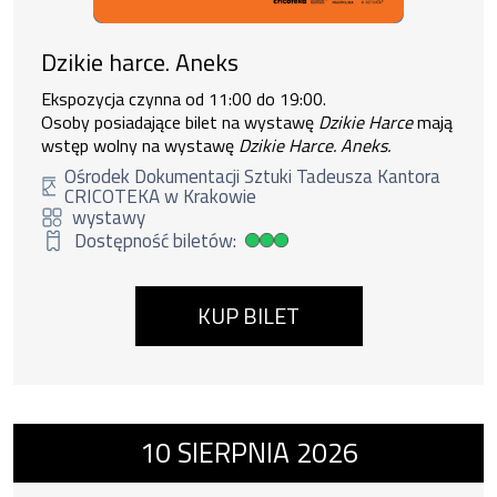
Dzikie harce. Aneks
Ekspozycja czynna od 11:00 do 19:00.
Osoby posiadające bilet na wystawę
Dzikie Harce
mają
wstęp wolny na wystawę
Dzikie Harce. Aneks.
Ośrodek Dokumentacji Sztuki Tadeusza Kantora
CRICOTEKA w Krakowie
wystawy
Dostępność biletów:
Duża dostępność biletów
KUP BILET
Wydarzenie numer 6: Wystawy w Galerii-Pra
10
SIERPNIA
2026