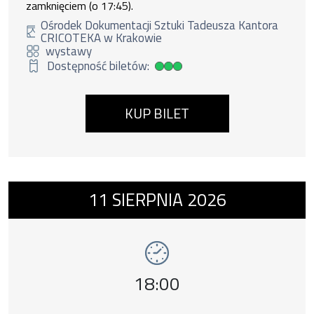
zamknięciem (o 17:45).
Ośrodek Dokumentacji Sztuki Tadeusza Kantora
CRICOTEKA w Krakowie
wystawy
Dostępność biletów:
Duża dostępność biletów
KUP BILET
Wydarzenie numer 7: Wystawy w Galerii-Pra
11
SIERPNIA
2026
wystawy
Godzina wydarzenia,
18:00