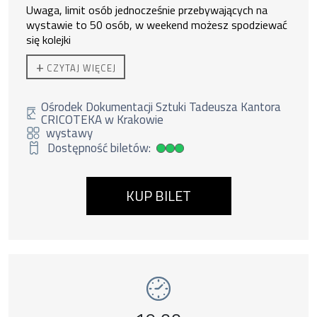
Uwaga, limit osób jednocześnie przebywających na
wystawie to 50 osób, w weekend możesz spodziewać
się kolejki
Ekspozycja czynna od 11:00 do 19:00.
+
CZYTAJ WIĘCEJ
Do zakupu biletu rodzinnego uprawnione są
2 osoby
dorosłe + 3 dzieci lub 1 os. dorosła + 4 dzieci.
Duzi nie
zostawiają małych bez opieki.
Ośrodek Dokumentacji Sztuki Tadeusza Kantora
CRICOTEKA w Krakowie
wystawy
Dostępność biletów:
Duża dostępność biletów
KUP BILET
Wydarzenie numer 14: Dzikie harce. Aneks ,
wystawy