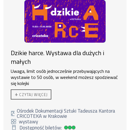
Dzikie harce. Wystawa dla dużych i
małych
Uwaga, limit osób jednocześnie przebywających na
wystawie to 50 osób, w weekend możesz spodziewać
się kolejki
Ekspozycja czynna od 11:00 do 19:00.
+
CZYTAJ WIĘCEJ
Do zakupu biletu rodzinnego uprawnione są
2 osoby
dorosłe + 3 dzieci lub 1 os. dorosła + 4 dzieci.
Duzi nie
zostawiają małych bez opieki.
Ośrodek Dokumentacji Sztuki Tadeusza Kantora
CRICOTEKA w Krakowie
wystawy
Dostępność biletów:
Duża dostępność biletów