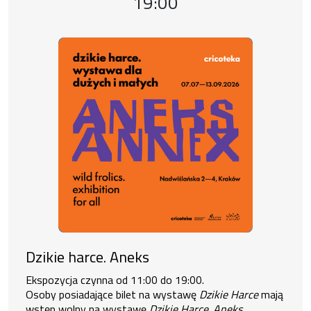
Godzina wydarzenia,
19:00
Dzikie harce. Aneks
Ekspozycja czynna od 11:00 do 19:00.
Osoby posiadające bilet na wystawę
Dzikie Harce
mają
wstęp wolny na wystawę
Dzikie Harce. Aneks.