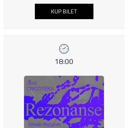
KUP BILET
Wydarzenie numer 8: REZONANSE: Teoniki Ro
wydarzenia
Godzina wydarzenia,
18:00