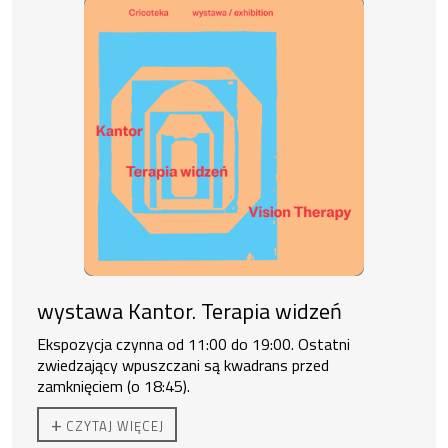
wystawa Kantor. Terapia widzeń
Ekspozycja czynna od 11:00 do 19:00. Ostatni
zwiedzający wpuszczani są kwadrans przed
zamknięciem (o 18:45).
Do zakupu biletu rodzinnego uprawnione są
2 osoby
+
CZYTAJ WIĘCEJ
dorosłe + 3 dzieci lub 1 os. dorosła + 4 dzieci.