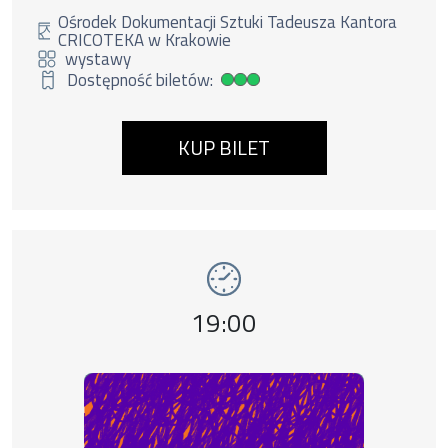
zostawiają małych bez opieki.
Ośrodek Dokumentacji Sztuki Tadeusza Kantora
CRICOTEKA w Krakowie
wystawy
Dostępność biletów:
Duża dostępność biletów
KUP BILET
Wydarzenie numer 11: wystawy Kantor. Tera
wystawy
Godzina wydarzenia,
19:00