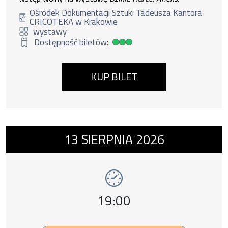
Ośrodek Dokumentacji Sztuki Tadeusza Kantora
CRICOTEKA w Krakowie
wystawy
Dostępność biletów:
Duża dostępność biletów
KUP BILET
Wydarzenie numer 15: wystawa Kantor. Tera
13
SIERPNIA
2026
wystawy
Godzina wydarzenia,
19:00