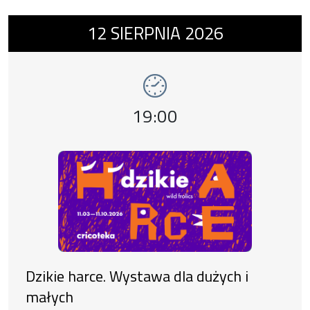
Wydarzenie numer 13: Dzikie harce. Wystawa
12
SIERPNIA
2026
wystawy
Godzina wydarzenia,
19:00
Dzikie harce. Wystawa dla dużych i
małych