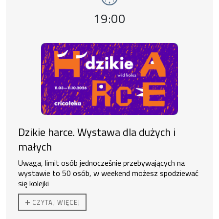
Godzina wydarzenia,
19:00
Dzikie harce. Wystawa dla dużych i
małych
Uwaga, limit osób jednocześnie przebywających na
wystawie to 50 osób, w weekend możesz spodziewać
się kolejki
Ekspozycja czynna od 11:00 do 19:00.
+
CZYTAJ WIĘCEJ
Do zakupu biletu rodzinnego uprawnione są
2 osoby
dorosłe + 3 dzieci lub 1 os. dorosła + 4 dzieci.
Duzi nie