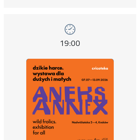
Wydarzenie numer 5: Dzikie harce. Aneks , 
wystawy
Godzina wydarzenia,
19:00