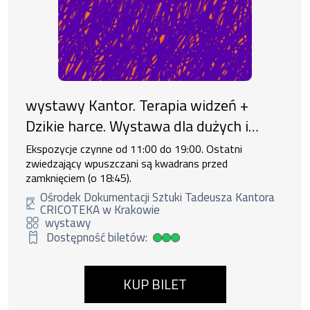
wystawy Kantor. Terapia widzeń +
Dzikie harce. Wystawa dla dużych i
małych
Ekspozycje czynne od 11:00 do 19:00. Ostatni
zwiedzający wpuszczani są kwadrans przed
zamknięciem (o 18:45).
Ośrodek Dokumentacji Sztuki Tadeusza Kantora
CRICOTEKA w Krakowie
wystawy
Dostępność biletów:
Duża dostępność biletów
KUP BILET