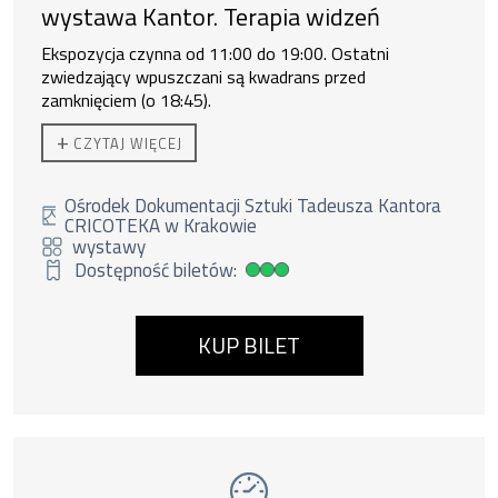
wystawa Kantor. Terapia widzeń
Ekspozycja czynna od 11:00 do 19:00. Ostatni
zwiedzający wpuszczani są kwadrans przed
zamknięciem (o 18:45).
Do zakupu biletu rodzinnego uprawnione są
2 osoby
+
CZYTAJ WIĘCEJ
dorosłe + 3 dzieci lub 1 os. dorosła + 4 dzieci.
Ośrodek Dokumentacji Sztuki Tadeusza Kantora
CRICOTEKA w Krakowie
wystawy
Dostępność biletów:
Duża dostępność biletów
KUP BILET
Wydarzenie numer 10: Dzikie harce. Wystawa
wystawy