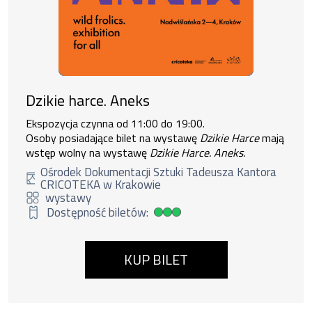
Dzikie harce. Aneks
Ekspozycja czynna od 11:00 do 19:00.
Osoby posiadające bilet na wystawę
Dzikie Harce
mają
wstęp wolny na wystawę
Dzikie Harce. Aneks.
Ośrodek Dokumentacji Sztuki Tadeusza Kantora
CRICOTEKA w Krakowie
wystawy
Dostępność biletów:
Duża dostępność biletów
KUP BILET