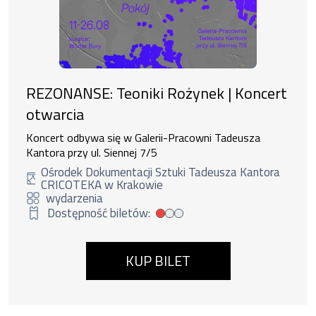
REZONANSE: Teoniki Rożynek | Koncert
otwarcia
Koncert odbywa się w Galerii-Pracowni Tadeusza
Kantora przy ul. Siennej 7/5
Ośrodek Dokumentacji Sztuki Tadeusza Kantora
CRICOTEKA w Krakowie
wydarzenia
Dostępność biletów:
Mała dostępność biletów
KUP BILET