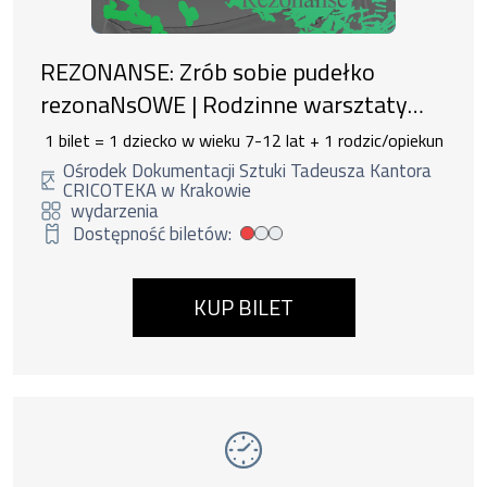
REZONANSE: Zrób sobie pudełko
rezonaNsOWE | Rodzinne warsztaty
konstruktorsko-dźwiękowe
1 bilet = 1 dziecko w wieku 7-12 lat + 1 rodzic/opiekun
Ośrodek Dokumentacji Sztuki Tadeusza Kantora
CRICOTEKA w Krakowie
wydarzenia
Dostępność biletów:
Mała dostępność biletów
KUP BILET
Wydarzenie numer 2: wystawa Kantor. Terap
wystawy