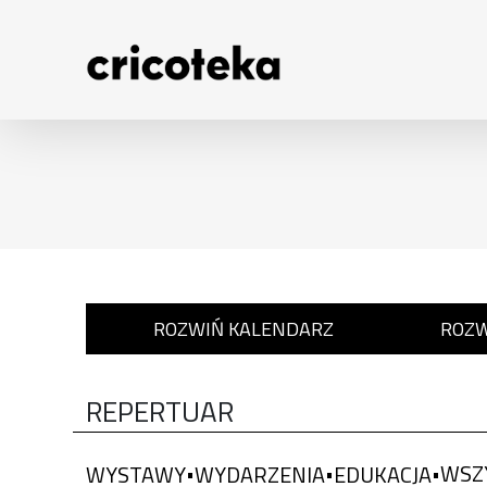
Przejdź do treści
: 0
ROZWIŃ KALENDARZ
ROZW
REPERTUAR
WSZ
WYSTAWY
WYDARZENIA
EDUKACJA
•
•
•