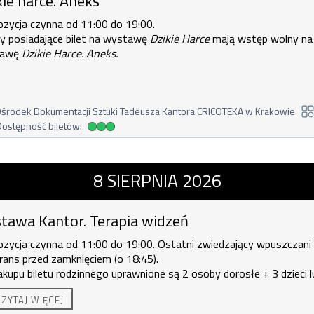
kie harce. Aneks
ozycja czynna od 11:00 do 19:00.
y posiadające bilet na wystawę
Dzikie Harce
mają wstęp wolny na
tawę
Dzikie Harce. Aneks.
środek Dokumentacji Sztuki Tadeusza Kantora CRICOTEKA w Krakowie
Dostępność biletów:
dostępność biletów
ntor. Terapia widzeń , 8 sierpnia 202
8
SIERPNIA
2026
tawa Kantor. Terapia widzeń
zycja czynna od 11:00 do 19:00. Ostatni zwiedzający wpuszczani
ans przed zamknięciem (o 18:45).
akupu biletu rodzinnego uprawnione są
2 osoby dorosłe + 3 dzieci l
orosła + 4 dzieci.
CZYTAJ WIĘCEJ