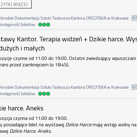
CZYTAJ WIĘCEJ
orosła + 4 dzieci.
Duzi nie zostawiają małych bez opieki.
środek Dokumentacji Sztuki Tadeusza Kantora CRICOTEKA w Krakowie
Dostępność biletów:
dostępność biletów
ntor. Terapia widzeń + Dzikie harce. 
tawy Kantor. Terapia widzeń + Dzikie harce. W
 dużych i małych
zycje czynne od 11:00 do 19:00. Ostatni zwiedzający wpuszczani
ans przed zamknięciem (o 18:45).
środek Dokumentacji Sztuki Tadeusza Kantora CRICOTEKA w Krakowie
Dostępność biletów:
dostępność biletów
e. Aneks , 6 sierpnia 2026, godzina 19
kie harce. Aneks
ozycja czynna od 11:00 do 19:00.
y posiadające bilet na wystawę
Dzikie Harce
mają wstęp wolny na
tawę
Dzikie Harce. Aneks.