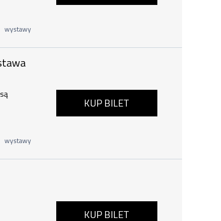
wystawy
Wystawa dla dużych i małych , 6 sierp
ystawa
 są
KUP BILET
wystawy
:00
KUP BILET