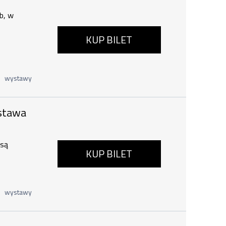
b, w
KUP BILET
ub 1
wystawy
Wystawa dla dużych i małych , 7 sierp
ystawa
 są
KUP BILET
wystawy
:00