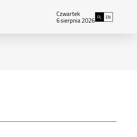
Czwartek
Polski
English
PL
EN
6
sierpnia 2026