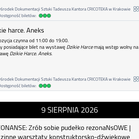
środek Dokumentacji Sztuki Tadeusza Kantora CRICOTEKA w Krakowie
Dostępność biletów:
dostępność biletów
ce. Aneks , 8 sierpnia 2026, godzina 
kie harce. Aneks
ozycja czynna od 11:00 do 19:00.
y posiadające bilet na wystawę
Dzikie Harce
mają wstęp wolny na
tawę
Dzikie Harce. Aneks.
środek Dokumentacji Sztuki Tadeusza Kantora CRICOTEKA w Krakowie
Dostępność biletów:
dostępność biletów
E: Zrób sobie pudełko rezonaNsOWE |
9
SIERPNIA
2026
ONANSE: Zrób sobie pudełko rezonaNsOWE |
zinne warsztaty konstruktorsko-dźwiękowe