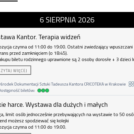
ntor. Terapia widzeń , 6 sierpnia 202
6
SIERPNIA
2026
tawa Kantor. Terapia widzeń
zycja czynna od 11:00 do 19:00. Ostatni zwiedzający wpuszczani
ans przed zamknięciem (o 18:45).
akupu biletu rodzinnego uprawnione są
2 osoby dorosłe + 3 dzieci l
orosła + 4 dzieci.
CZYTAJ WIĘCEJ
środek Dokumentacji Sztuki Tadeusza Kantora CRICOTEKA w Krakowie
Dostępność biletów:
dostępność biletów
ce. Wystawa dla dużych i małych , 6 si
kie harce. Wystawa dla dużych i małych
a, limit osób jednocześnie przebywających na wystawie to 50 osó
end możesz spodziewać się kolejki
ozycja czynna od 11:00 do 19:00.
akupu biletu rodzinnego uprawnione są
2 osoby dorosłe + 3 dzieci l