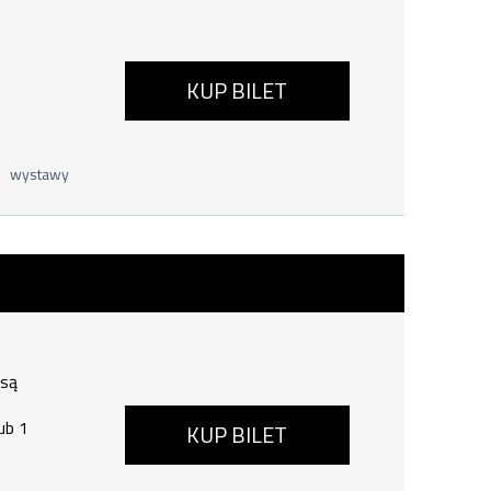
KUP BILET
wystawy
6, godzina 19:00
 są
ub 1
KUP BILET