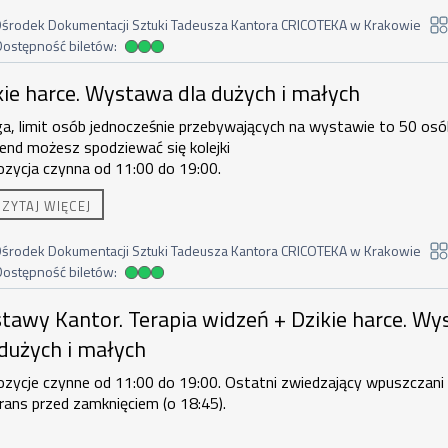
środek Dokumentacji Sztuki Tadeusza Kantora CRICOTEKA w Krakowie
Dostępność biletów:
dostępność biletów
rce. Wystawa dla dużych i małych , 8 
kie harce. Wystawa dla dużych i małych
a, limit osób jednocześnie przebywających na wystawie to 50 osó
end możesz spodziewać się kolejki
ozycja czynna od 11:00 do 19:00.
akupu biletu rodzinnego uprawnione są
2 osoby dorosłe + 3 dzieci l
CZYTAJ WIĘCEJ
orosła + 4 dzieci.
Duzi nie zostawiają małych bez opieki.
środek Dokumentacji Sztuki Tadeusza Kantora CRICOTEKA w Krakowie
Dostępność biletów:
dostępność biletów
antor. Terapia widzeń + Dzikie harce.
tawy Kantor. Terapia widzeń + Dzikie harce. W
 dużych i małych
zycje czynne od 11:00 do 19:00. Ostatni zwiedzający wpuszczani
ans przed zamknięciem (o 18:45).