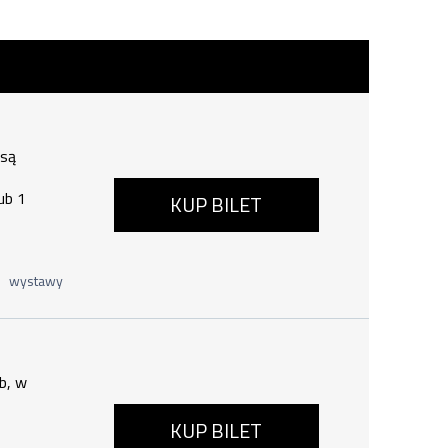
6, godzina 19:00
 są
ub 1
KUP BILET
wystawy
erpnia 2026, godzina 19:00
b, w
KUP BILET
ub 1