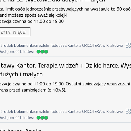
a, limit osób jednocześnie przebywających na wystawie to 50 osó
end możesz spodziewać się kolejki
ozycja czynna od 11:00 do 19:00.
akupu biletu rodzinnego uprawnione są
2 osoby dorosłe + 3 dzieci l
CZYTAJ WIĘCEJ
orosła + 4 dzieci.
Duzi nie zostawiają małych bez opieki.
środek Dokumentacji Sztuki Tadeusza Kantora CRICOTEKA w Krakowie
Dostępność biletów:
dostępność biletów
ntor. Terapia widzeń + Dzikie harce. 
tawy Kantor. Terapia widzeń + Dzikie harce. W
 dużych i małych
zycje czynne od 11:00 do 19:00. Ostatni zwiedzający wpuszczani
ans przed zamknięciem (o 18:45).
środek Dokumentacji Sztuki Tadeusza Kantora CRICOTEKA w Krakowie
Dostępność biletów:
dostępność biletów
e. Aneks , 7 sierpnia 2026, godzina 19