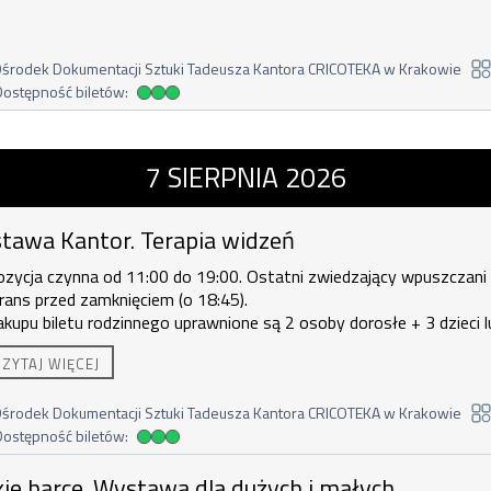
środek Dokumentacji Sztuki Tadeusza Kantora CRICOTEKA w Krakowie
Dostępność biletów:
dostępność biletów
ntor. Terapia widzeń , 7 sierpnia 202
7
SIERPNIA
2026
tawa Kantor. Terapia widzeń
zycja czynna od 11:00 do 19:00. Ostatni zwiedzający wpuszczani
ans przed zamknięciem (o 18:45).
akupu biletu rodzinnego uprawnione są
2 osoby dorosłe + 3 dzieci l
orosła + 4 dzieci.
CZYTAJ WIĘCEJ
środek Dokumentacji Sztuki Tadeusza Kantora CRICOTEKA w Krakowie
Dostępność biletów:
dostępność biletów
ce. Wystawa dla dużych i małych , 7 si
kie harce. Wystawa dla dużych i małych