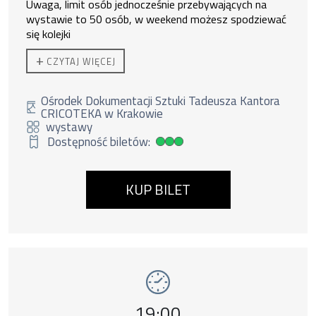
Uwaga, limit osób jednocześnie przebywających na
wystawie to 50 osób, w weekend możesz spodziewać
się kolejki
Ekspozycja czynna od 11:00 do 19:00.
+
CZYTAJ WIĘCEJ
Do zakupu biletu rodzinnego uprawnione są
2 osoby
dorosłe + 3 dzieci lub 1 os. dorosła + 4 dzieci.
Duzi nie
zostawiają małych bez opieki.
Ośrodek Dokumentacji Sztuki Tadeusza Kantora
CRICOTEKA w Krakowie
wystawy
Dostępność biletów:
Duża dostępność biletów
KUP BILET
Wydarzenie numer 7: wystawy Kantor. Terapi
wystawy
Godzina wydarzenia,
19:00