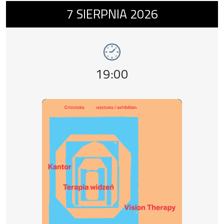
Wydarzenie numer 1: wystawa Kantor. Terap
7
SIERPNIA
2026
wystawy
Godzina wydarzenia,
19:00