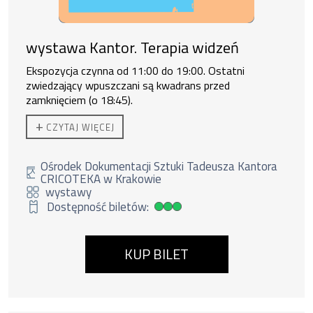
wystawa Kantor. Terapia widzeń
Ekspozycja czynna od 11:00 do 19:00. Ostatni
zwiedzający wpuszczani są kwadrans przed
zamknięciem (o 18:45).
Do zakupu biletu rodzinnego uprawnione są
2 osoby
+
CZYTAJ WIĘCEJ
dorosłe + 3 dzieci lub 1 os. dorosła + 4 dzieci.
Ośrodek Dokumentacji Sztuki Tadeusza Kantora
CRICOTEKA w Krakowie
wystawy
Dostępność biletów:
Duża dostępność biletów
KUP BILET