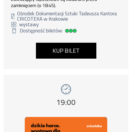
zamknięciem (o 18:45).
Ośrodek Dokumentacji Sztuki Tadeusza Kantora
CRICOTEKA w Krakowie
wystawy
Dostępność biletów:
Duża dostępność biletów
KUP BILET
Wydarzenie numer 8: Dzikie harce. Aneks , 
wystawy
Godzina wydarzenia,
19:00