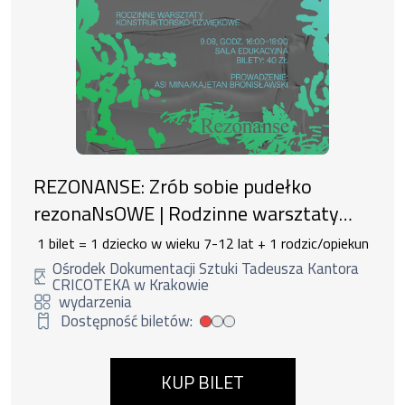
REZONANSE: Zrób sobie pudełko
rezonaNsOWE | Rodzinne warsztaty
konstruktorsko-dźwiękowe
1 bilet = 1 dziecko w wieku 7-12 lat + 1 rodzic/opiekun
Ośrodek Dokumentacji Sztuki Tadeusza Kantora
CRICOTEKA w Krakowie
wydarzenia
Dostępność biletów:
Mała dostępność biletów
KUP BILET