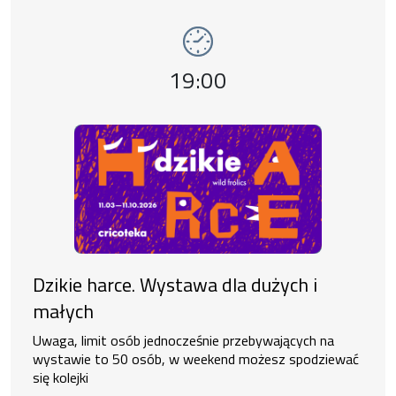
Wydarzenie numer 11: Dzikie harce. Wystawa
wystawy
Godzina wydarzenia,
19:00
Dzikie harce. Wystawa dla dużych i
małych
Uwaga, limit osób jednocześnie przebywających na
wystawie to 50 osób, w weekend możesz spodziewać
się kolejki