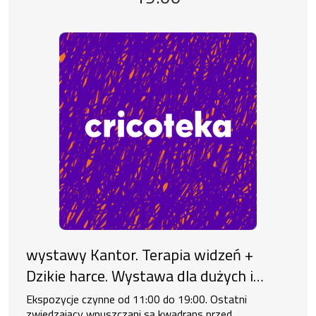
wystawy Kantor. Terapia widzeń +
Dzikie harce. Wystawa dla dużych i
małych
Ekspozycje czynne od 11:00 do 19:00. Ostatni
zwiedzający wpuszczani są kwadrans przed