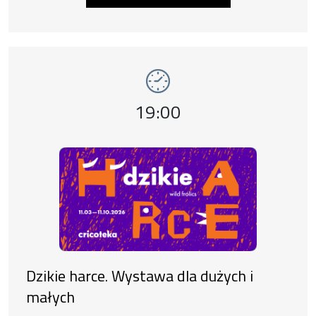
Wydarzenie numer 6: Dzikie harce. Wystawa 
wystawy
Godzina wydarzenia,
19:00
Dzikie harce. Wystawa dla dużych i
małych