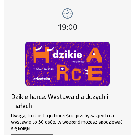
Wydarzenie numer 2: Dzikie harce. Wystawa 
wystawy
Godzina wydarzenia,
19:00
Dzikie harce. Wystawa dla dużych i
małych
Uwaga, limit osób jednocześnie przebywających na
wystawie to 50 osób, w weekend możesz spodziewać
się kolejki
Ekspozycja czynna od 11:00 do 19:00.