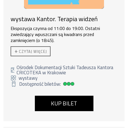
wystawa Kantor. Terapia widzeń
Ekspozycja czynna od 11:00 do 19:00. Ostatni
zwiedzający wpuszczani są kwadrans przed
zamknięciem (o 18:45).
Do zakupu biletu rodzinnego uprawnione są
2 osoby
+
CZYTAJ WIĘCEJ
dorosłe + 3 dzieci lub 1 os. dorosła + 4 dzieci.
Ośrodek Dokumentacji Sztuki Tadeusza Kantora
CRICOTEKA w Krakowie
wystawy
Dostępność biletów:
Duża dostępność biletów
KUP BILET