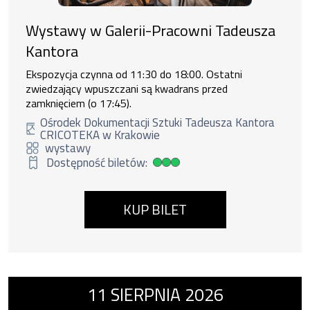
Wystawy w Galerii-Pracowni Tadeusza
Kantora
Ekspozycja czynna od 11:30 do 18:00. Ostatni
zwiedzający wpuszczani są kwadrans przed
zamknięciem (o 17:45).
Ośrodek Dokumentacji Sztuki Tadeusza Kantora
CRICOTEKA w Krakowie
wystawy
Dostępność biletów:
Duża dostępność biletów
KUP BILET
Wydarzenie numer 15: Wystawy w Galerii-P
11
SIERPNIA
2026