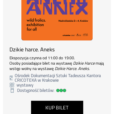
Dzikie harce. Aneks
Ekspozycja czynna od 11:00 do 19:00.
Osoby posiadające bilet na wystawę
Dzikie Harce
mają
wstęp wolny na wystawę
Dzikie Harce. Aneks.
Ośrodek Dokumentacji Sztuki Tadeusza Kantora
CRICOTEKA w Krakowie
wystawy
Dostępność biletów:
Duża dostępność biletów
KUP BILET