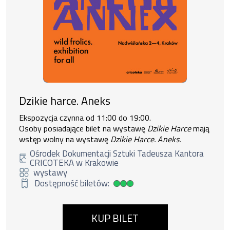
Dzikie harce. Aneks
Ekspozycja czynna od 11:00 do 19:00.
Osoby posiadające bilet na wystawę
Dzikie Harce
mają
wstęp wolny na wystawę
Dzikie Harce. Aneks.
Ośrodek Dokumentacji Sztuki Tadeusza Kantora
CRICOTEKA w Krakowie
wystawy
Dostępność biletów:
Duża dostępność biletów
KUP BILET