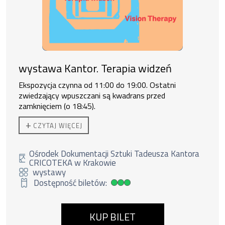
wystawa Kantor. Terapia widzeń
Ekspozycja czynna od 11:00 do 19:00. Ostatni
zwiedzający wpuszczani są kwadrans przed
zamknięciem (o 18:45).
Do zakupu biletu rodzinnego uprawnione są
2 osoby
+
CZYTAJ WIĘCEJ
dorosłe + 3 dzieci lub 1 os. dorosła + 4 dzieci.
Ośrodek Dokumentacji Sztuki Tadeusza Kantora
CRICOTEKA w Krakowie
wystawy
Dostępność biletów:
Duża dostępność biletów
KUP BILET